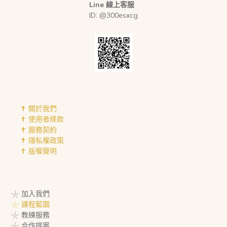
Line 線上客服
ID: @300esxcg
✝︎ 關於我們
✝︎ 使用者條款
✝︎ 服務契約
✝︎ 隱私權政策
✝︎ 版權聲明
𓇼 加入我們
𓇼 課程藍圖
𓇼 教練服務
𓇼 合作提案