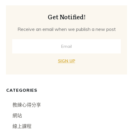
Get Notified!
Receive an email when we publish a new post
SIGN UP
CATEGORIES
教練心得分享
網站
線上課程