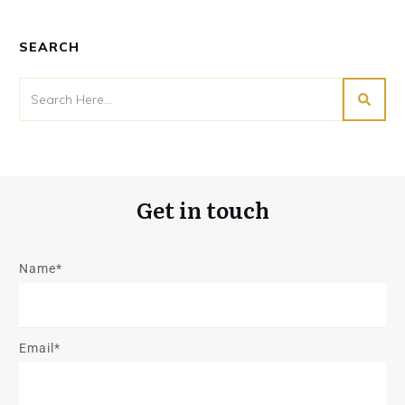
SEARCH
Get in touch
Name*
Email*