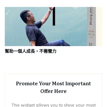
幫助一個人成長，不需蠻力
Promote Your Most Important
Offer Here
This widget allows you to show your most