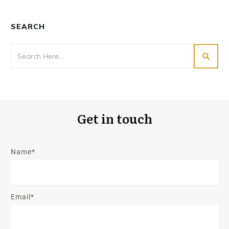
SEARCH
Get in touch
Name*
Email*