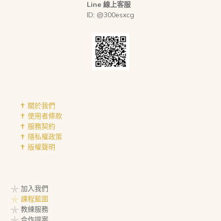
Line 線上客服
ID: @300esxcg
✝︎ 關於我們
✝︎ 使用者條款
✝︎ 服務契約
✝︎ 隱私權政策
✝︎ 版權聲明
𓇼 加入我們
𓇼 課程藍圖
𓇼 教練服務
𓇼 合作提案