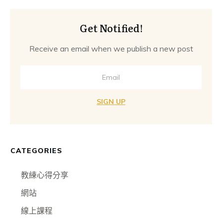
Get Notified!
Receive an email when we publish a new post
SIGN UP
CATEGORIES
教練心得分享
網站
線上課程