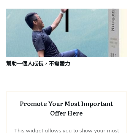
幫助一個人成長，不需蠻力
Promote Your Most Important
Offer Here
This widget allows you to show your most