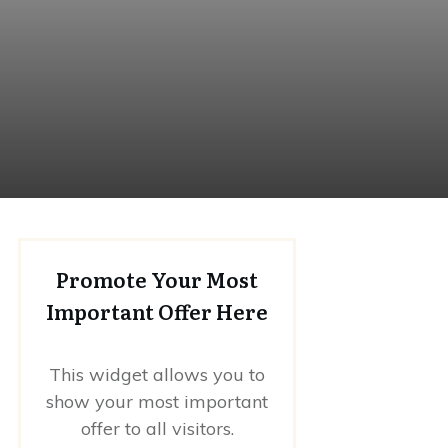
Promote Your Most
Important Offer Here
This widget allows you to
show your most important
offer to all visitors.