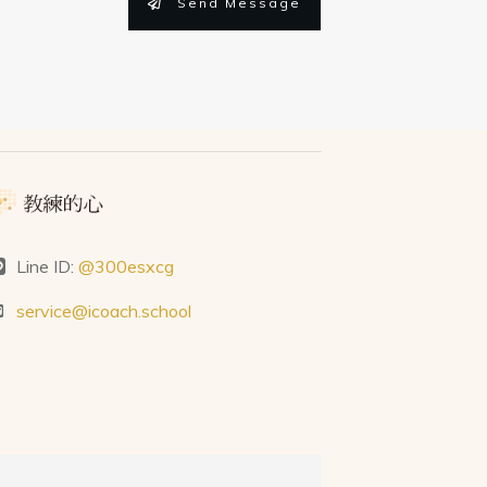
Send Message
Line ID:
@300esxcg
service@icoach.school