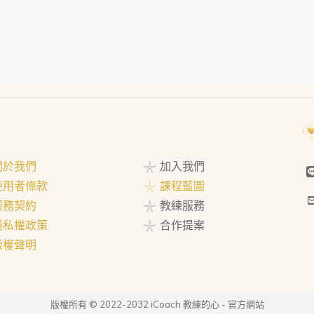
 關於我們
𓇼 加入我們
 使用者條款
𓇼 課程藍圖
 服務契約
𓇼 教練服務
 隱私權政策
𓇼 合作提案
 版權聲明
版權所有 © 2022-2032 iCoach 教練的心 - 官方網站