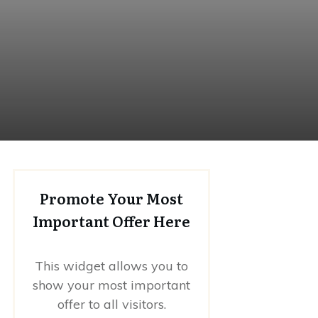
Promote Your Most
Important Offer Here
This widget allows you to
show your most important
offer to all visitors.