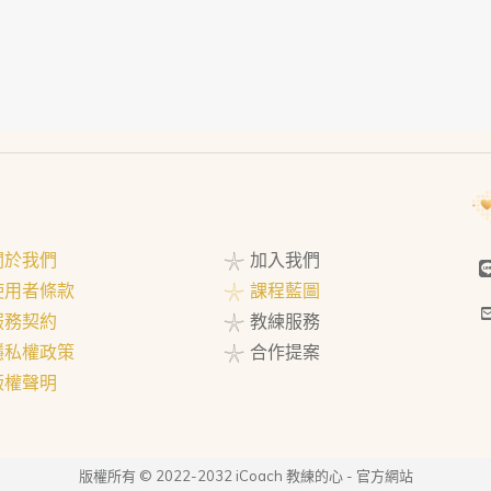
 關於我們
𓇼 加入我們
 使用者條款
𓇼 課程藍圖
 服務契約
𓇼 教練服務
 隱私權政策
𓇼 合作提案
 版權聲明
版權所有 © 2022-2032 iCoach 教練的心 - 官方網站