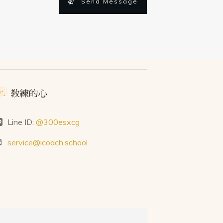
Send Message
Line ID:
@300esxcg
service@icoach.school