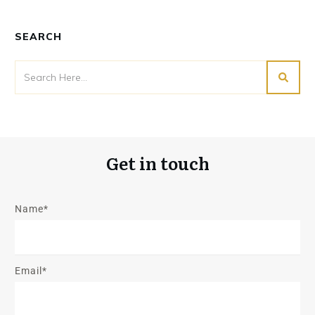
SEARCH
Get in touch
Name*
Email*