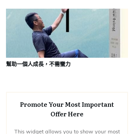
幫助一個人成長，不需蠻力
Promote Your Most Important
Offer Here
This widget allows you to show your most