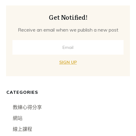
Get Notified!
Receive an email when we publish a new post
SIGN UP
CATEGORIES
教練心得分享
網站
線上課程