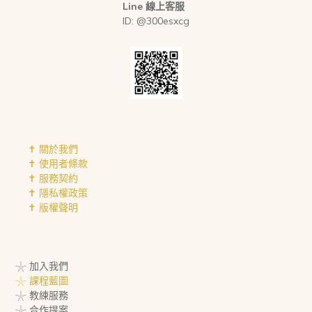
Line 線上客服
ID: @300esxcg
✝︎ 關於我們
✝︎ 使用者條款
✝︎ 服務契約
✝︎ 隱私權政策
✝︎ 版權聲明
𓇼 加入我們
𓇼 課程藍圖
𓇼 教練服務
𓇼 合作提案