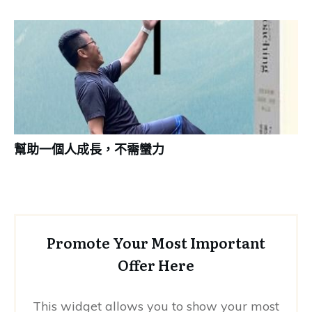
幫助一個人成長，不需蠻力
Promote Your Most Important
Offer Here
This widget allows you to show your most