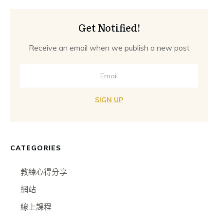
Get Notified!
Receive an email when we publish a new post
SIGN UP
CATEGORIES
教練心得分享
網站
線上課程