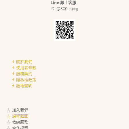
Line 線上客服
ID: @300esxcg
✝︎ 關於我們
✝︎ 使用者條款
✝︎ 服務契約
✝︎ 隱私權政策
✝︎ 版權聲明
𓇼 加入我們
𓇼 課程藍圖
𓇼 教練服務
𓇼 合作提案