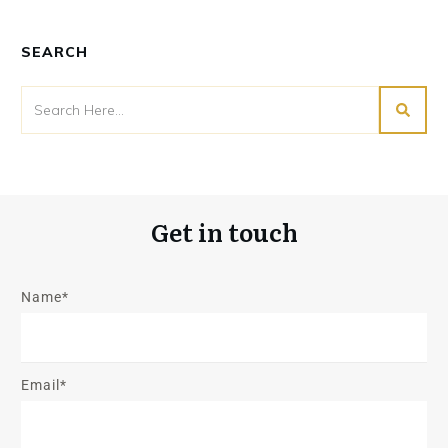
SEARCH
Get in touch
Name*
Email*