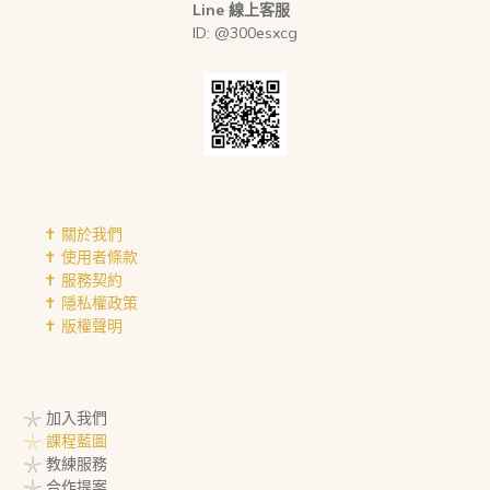
Line 線上客服
ID: @300esxcg
✝︎ 關於我們
✝︎ 使用者條款
✝︎ 服務契約
✝︎ 隱私權政策
✝︎ 版權聲明
𓇼 加入我們
𓇼 課程藍圖
𓇼 教練服務
𓇼 合作提案