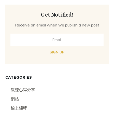
Get Notified!
Receive an email when we publish a new post
SIGN UP
CATEGORIES
教練心得分享
網站
線上課程