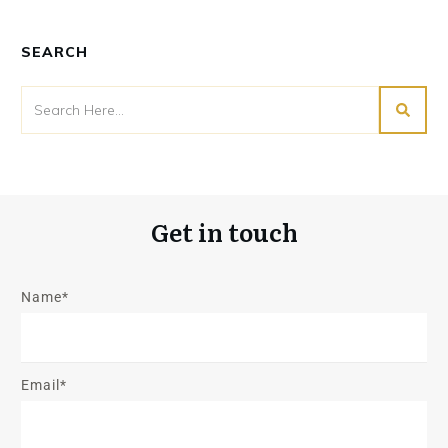
SEARCH
Get in touch
Name*
Email*