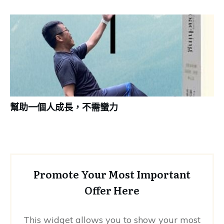
幫助一個人成長，不需蠻力
Promote Your Most Important
Offer Here
This widget allows you to show your most