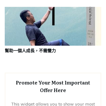
幫助一個人成長，不需蠻力
Promote Your Most Important
Offer Here
This widget allows you to show your most