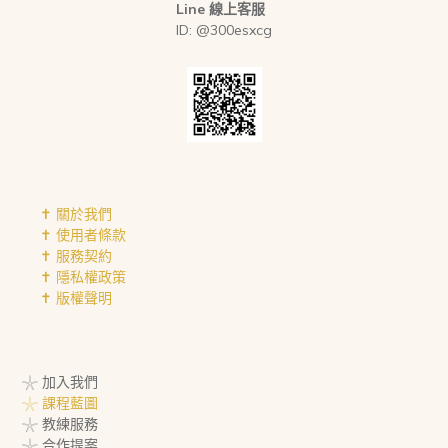
Line 線上客服
ID: @300esxcg
✝︎ 關於我們
✝︎ 使用者條款
✝︎ 服務契約
✝︎ 隱私權政策
✝︎ 版權聲明
𓇼 加入我們
𓇼 課程藍圖
𓇼 教練服務
𓇼 合作提案