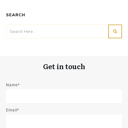
SEARCH
Get in touch
Name*
Email*