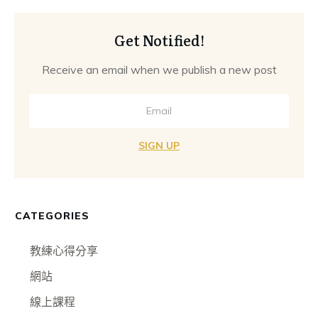
Get Notified!
Receive an email when we publish a new post
SIGN UP
CATEGORIES
教練心得分享
網站
線上課程