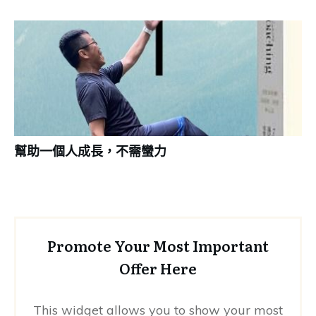
幫助一個人成長，不需蠻力
Promote Your Most Important
Offer Here
This widget allows you to show your most