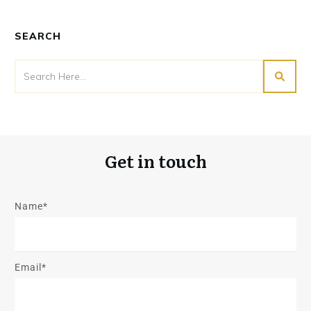
SEARCH
Get in touch
Name*
Email*