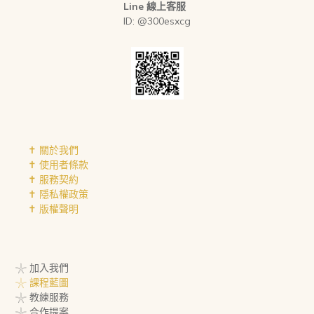
Line 線上客服
ID: @300esxcg
✝︎ 關於我們
✝︎ 使用者條款
✝︎ 服務契約
✝︎ 隱私權政策
✝︎ 版權聲明
𓇼 加入我們
𓇼 課程藍圖
𓇼 教練服務
𓇼 合作提案