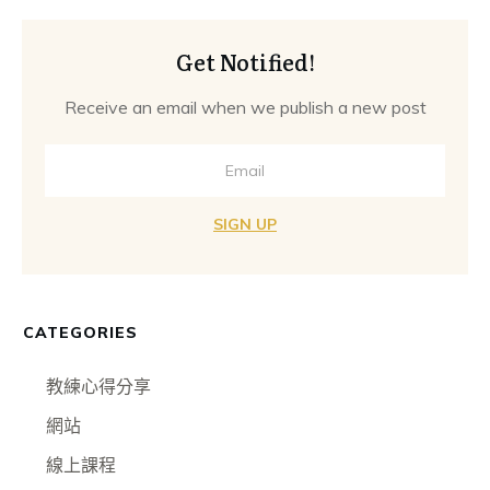
Get Notified!
Receive an email when we publish a new post
SIGN UP
CATEGORIES
教練心得分享
網站
線上課程