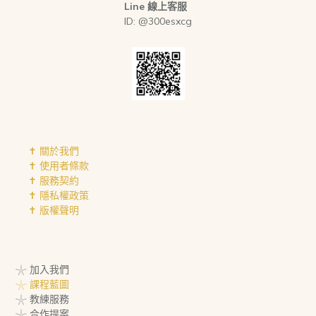
Line 線上客服
ID: @300esxcg
✝︎ 關於我們
✝︎ 使用者條款
✝︎ 服務契約
✝︎ 隱私權政策
✝︎ 版權聲明
𓇼 加入我們
𓇼 課程藍圖
𓇼 教練服務
𓇼 合作提案