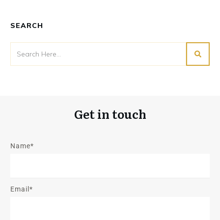
SEARCH
Get in touch
Name*
Email*