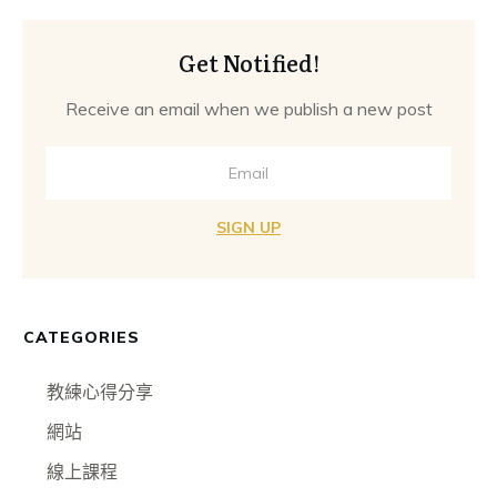
Get Notified!
Receive an email when we publish a new post
SIGN UP
CATEGORIES
教練心得分享
網站
線上課程