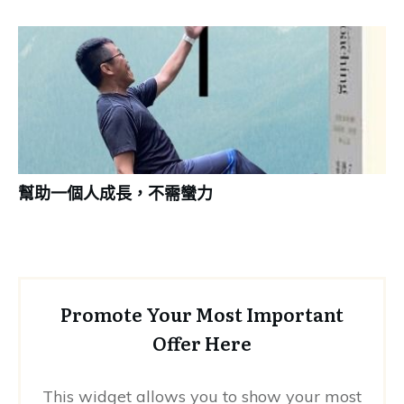
幫助一個人成長，不需蠻力
Promote Your Most Important
Offer Here
This widget allows you to show your most