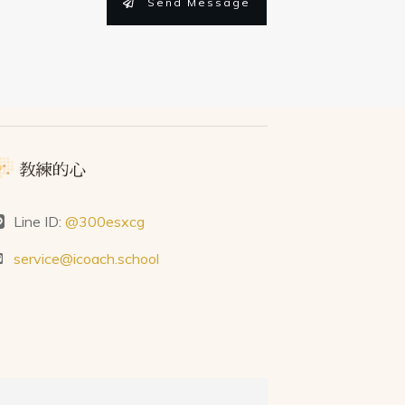
Send Message
Line ID:
@300esxcg
service@icoach.school