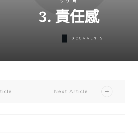
5 9 月
3. 責任感
0
COMMENTS
ticle
Next Article