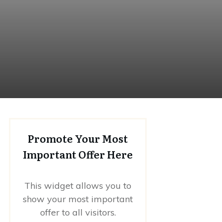
Promote Your Most
Important Offer Here
This widget allows you to
show your most important
offer to all visitors.