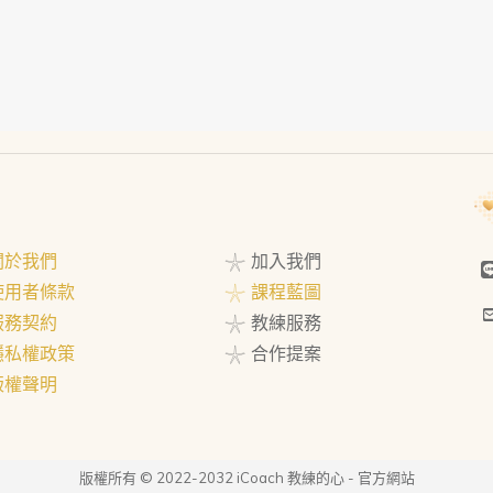
 關於我們
𓇼 加入我們
 使用者條款
𓇼 課程藍圖
 服務契約
𓇼 教練服務
 隱私權政策
𓇼 合作提案
 版權聲明
版權所有 © 2022-2032 iCoach 教練的心 - 官方網站