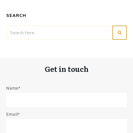
SEARCH
Get in touch
Name*
Email*