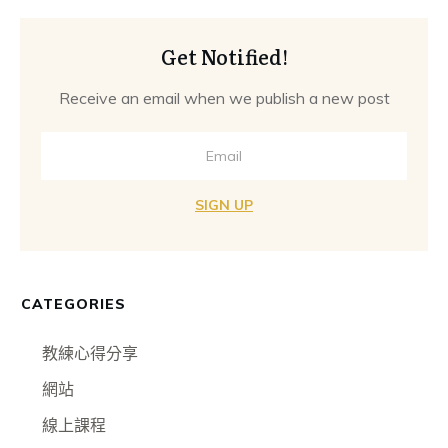
Get Notified!
Receive an email when we publish a new post
SIGN UP
CATEGORIES
教練心得分享
網站
線上課程