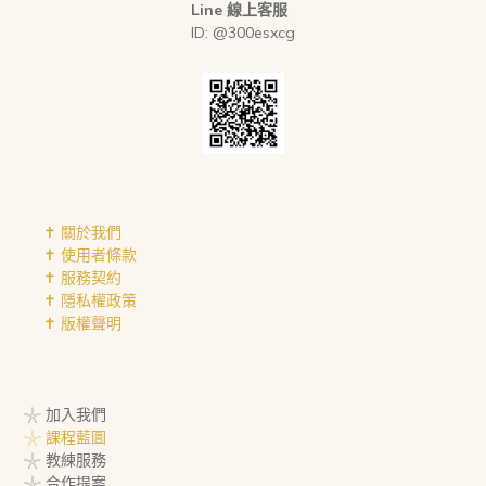
Line 線上客服
ID: @300esxcg
✝︎ 關於我們
✝︎ 使用者條款
✝︎ 服務契約
✝︎ 隱私權政策
✝︎ 版權聲明
𓇼 加入我們
𓇼 課程藍圖
𓇼 教練服務
𓇼 合作提案