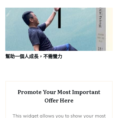
幫助一個人成長，不需蠻力
Promote Your Most Important
Offer Here
This widget allows you to show your most