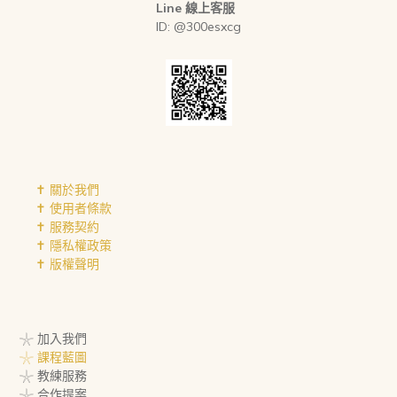
Line 線上客服
ID: @300esxcg
✝︎ 關於我們
✝︎ 使用者條款
✝︎ 服務契約
✝︎ 隱私權政策
✝︎ 版權聲明
𓇼 加入我們
𓇼 課程藍圖
𓇼 教練服務
𓇼 合作提案