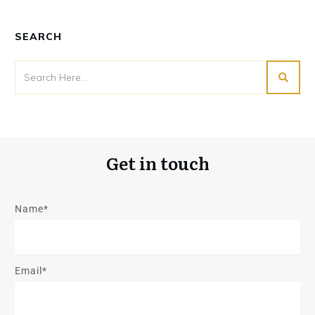
SEARCH
Get in touch
Name*
Email*