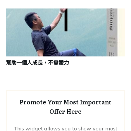
幫助一個人成長，不需蠻力
Promote Your Most Important
Offer Here
This widget allows you to show your most