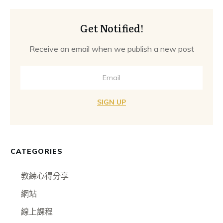
Get Notified!
Receive an email when we publish a new post
SIGN UP
CATEGORIES
教練心得分享
網站
線上課程