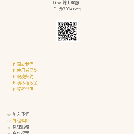
Line 線上客服
ID: @300esxcg
✝︎ 關於我們
✝︎ 使用者條款
✝︎ 服務契約
✝︎ 隱私權政策
✝︎ 版權聲明
𓇼 加入我們
𓇼 課程藍圖
𓇼 教練服務
𓇼 合作提案