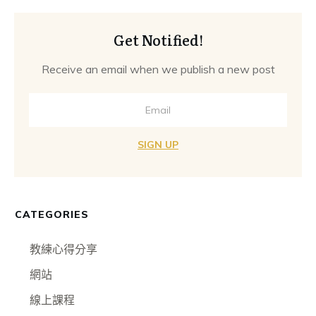
Get Notified!
Receive an email when we publish a new post
SIGN UP
CATEGORIES
教練心得分享
網站
線上課程