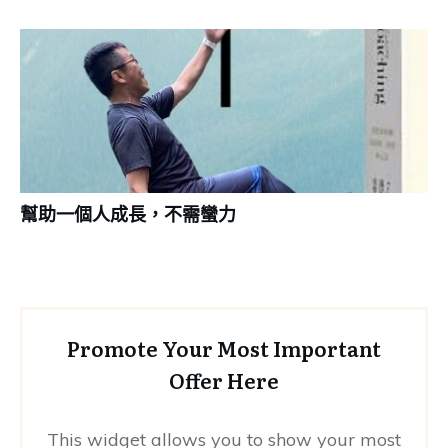
幫助一個人成長，不需蠻力
Promote Your Most Important
Offer Here
This widget allows you to show your most