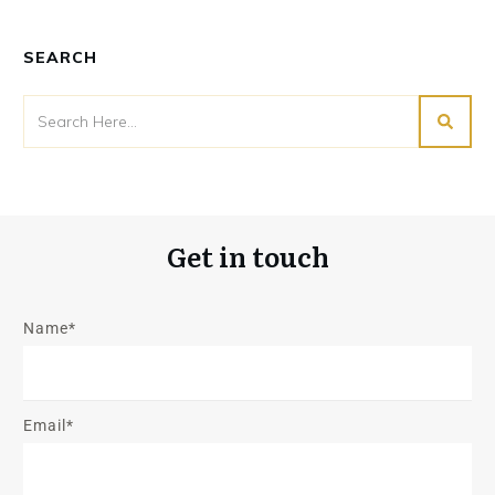
SEARCH
Get in touch
Name*
Email*