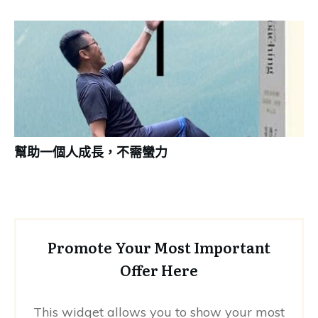
幫助一個人成長，不需蠻力
Promote Your Most Important
Offer Here
This widget allows you to show your most