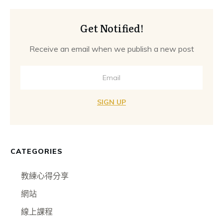
Get Notified!
Receive an email when we publish a new post
SIGN UP
CATEGORIES
教練心得分享
網站
線上課程