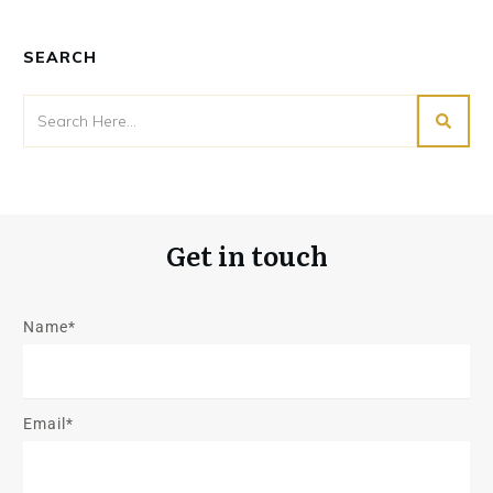
SEARCH
Get in touch
Name*
Email*