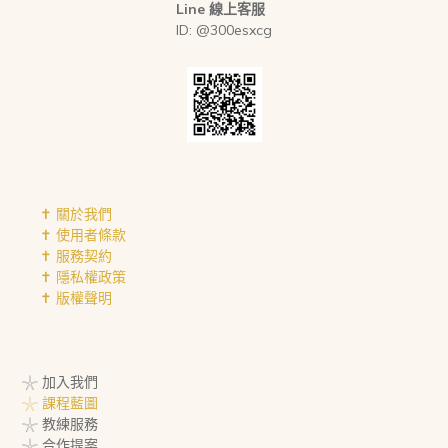
Line 線上客服
ID: @300esxcg
✝︎ 關於我們
✝︎ 使用者條款
✝︎ 服務契約
✝︎ 隱私權政策
✝︎ 版權聲明
𓇼 加入我們
𓇼 課程藍圖
𓇼 教練服務
𓇼 合作提案