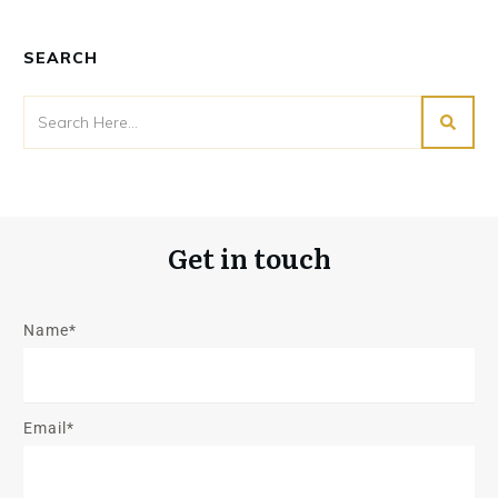
SEARCH
Get in touch
Name*
Email*