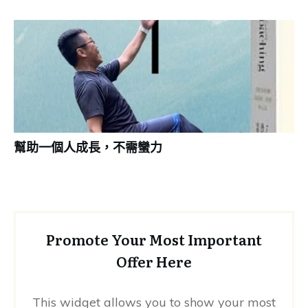
幫助一個人成長，不需蠻力
Promote Your Most Important
Offer Here
This widget allows you to show your most