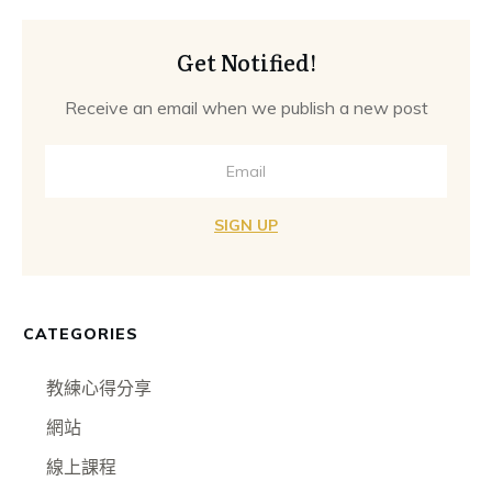
Get Notified!
Receive an email when we publish a new post
SIGN UP
CATEGORIES
教練心得分享
網站
線上課程