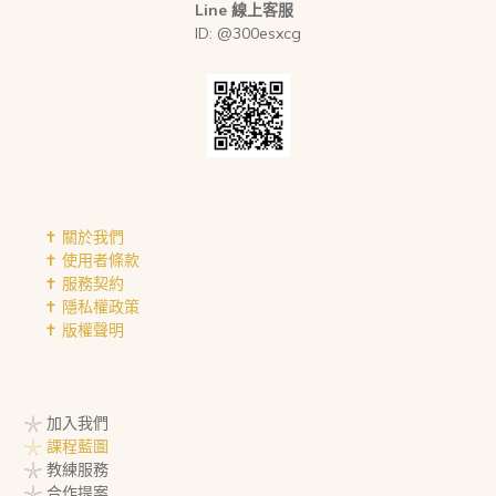
Line 線上客服
ID: @300esxcg
✝︎ 關於我們
✝︎ 使用者條款
✝︎ 服務契約
✝︎ 隱私權政策
✝︎ 版權聲明
𓇼 加入我們
𓇼 課程藍圖
𓇼 教練服務
𓇼 合作提案