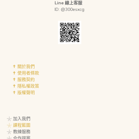
Line 線上客服
ID: @300esxcg
✝︎ 關於我們
✝︎ 使用者條款
✝︎ 服務契約
✝︎ 隱私權政策
✝︎ 版權聲明
𓇼 加入我們
𓇼 課程藍圖
𓇼 教練服務
𓇼 合作提案