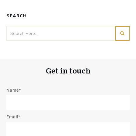
SEARCH
Get in touch
Name*
Email*