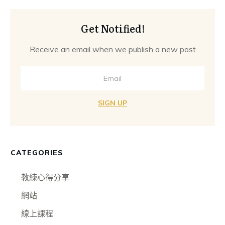
Get Notified!
Receive an email when we publish a new post
SIGN UP
CATEGORIES
教練心得分享
網站
線上課程