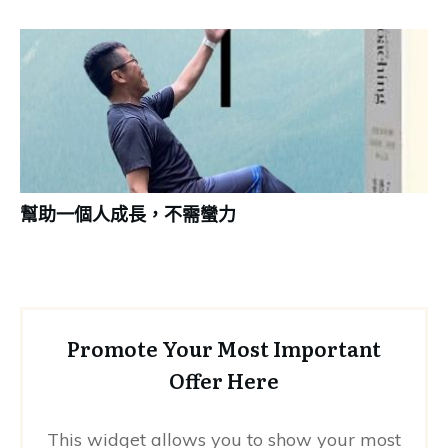
幫助一個人成長，不需蠻力
Promote Your Most Important
Offer Here
This widget allows you to show your most