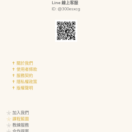
Line 線上客服
ID: @300esxcg
✝︎ 關於我們
✝︎ 使用者條款
✝︎ 服務契約
✝︎ 隱私權政策
✝︎ 版權聲明
𓇼 加入我們
𓇼 課程藍圖
𓇼 教練服務
𓇼 合作提案