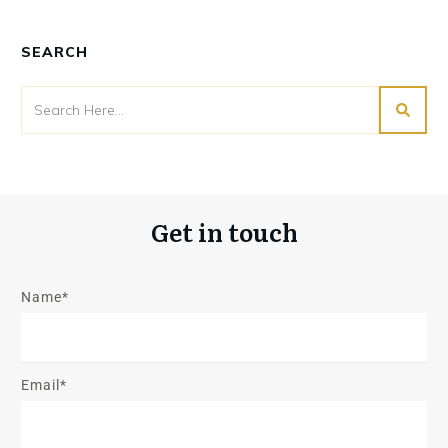
SEARCH
Get in touch
Name*
Email*