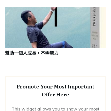
幫助一個人成長，不需蠻力
Promote Your Most Important
Offer Here
This widget allows you to show your most