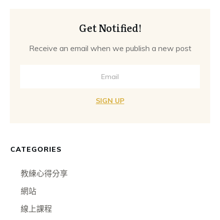
Get Notified!
Receive an email when we publish a new post
SIGN UP
CATEGORIES
教練心得分享
網站
線上課程