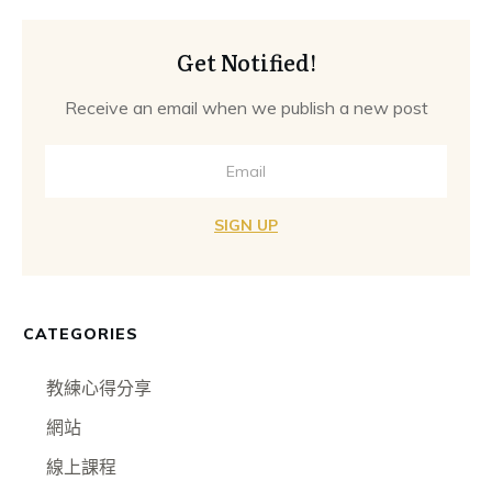
Get Notified!
Receive an email when we publish a new post
SIGN UP
CATEGORIES
教練心得分享
網站
線上課程