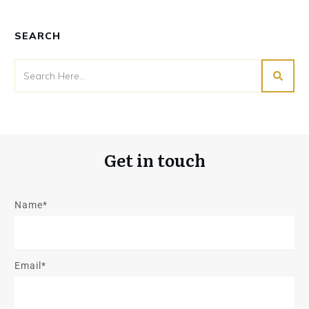
SEARCH
Get in touch
Name*
Email*