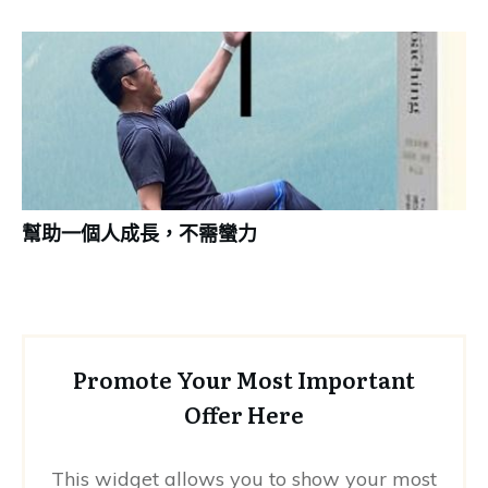
幫助一個人成長，不需蠻力
Promote Your Most Important
Offer Here
This widget allows you to show your most