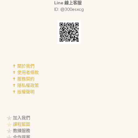
Line 線上客服
ID: @300esxcg
✝︎ 關於我們
✝︎ 使用者條款
✝︎ 服務契約
✝︎ 隱私權政策
✝︎ 版權聲明
𓇼 加入我們
𓇼 課程藍圖
𓇼 教練服務
𓇼 合作提案