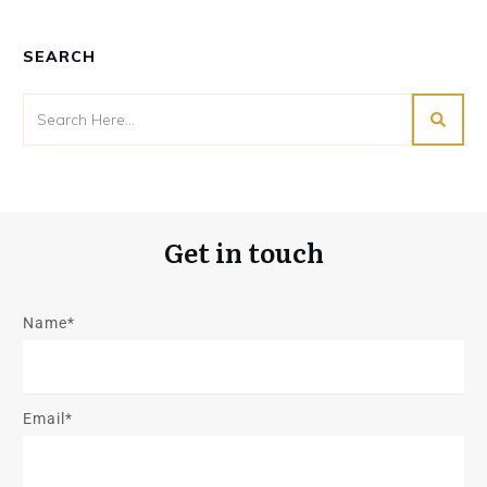
SEARCH
Get in touch
Name*
Email*