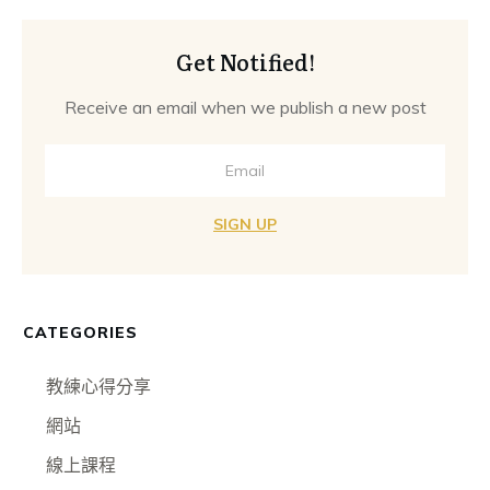
Get Notified!
Receive an email when we publish a new post
SIGN UP
CATEGORIES
教練心得分享
網站
線上課程