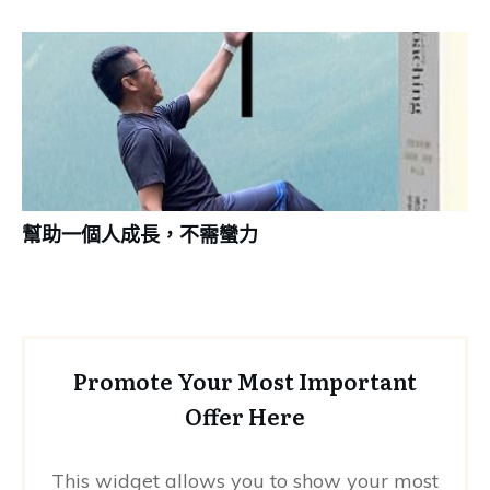
幫助一個人成長，不需蠻力
Promote Your Most Important
Offer Here
This widget allows you to show your most