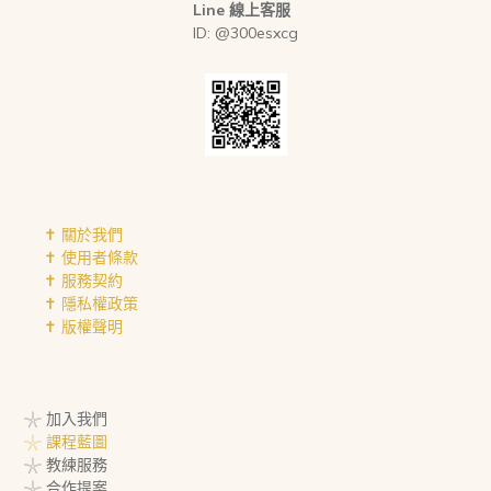
Line 線上客服
ID: @300esxcg
✝︎ 關於我們
✝︎ 使用者條款
✝︎ 服務契約
✝︎ 隱私權政策
✝︎ 版權聲明
𓇼 加入我們
𓇼 課程藍圖
𓇼 教練服務
𓇼 合作提案