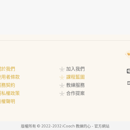
 關於我們
𓇼 加入我們
 使用者條款
𓇼 課程藍圖
 服務契約
𓇼 教練服務
 隱私權政策
𓇼 合作提案
 版權聲明
版權所有 © 2022-2032 iCoach 教練的心 - 官方網站