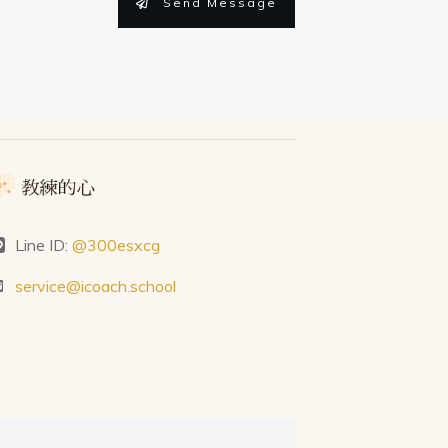
Send Message
Line ID:
@300esxcg
service@icoach.school