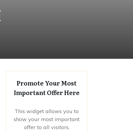
練
Promote Your Most
Important Offer Here
This widget allows you to
show your most important
offer to all visitors.