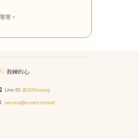
等等。
Line ID:
@300esxcg
service@icoach.school