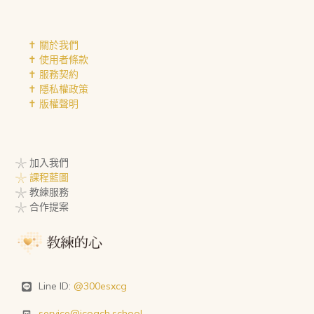
✝︎ 關於我們
✝︎ 使用者條款
✝︎ 服務契約
✝︎ 隱私權政策
✝︎ 版權聲明
𓇼 加入我們
𓇼 課程藍圖
𓇼 教練服務
𓇼 合作提案
Line ID:
@300esxcg
service@icoach.school