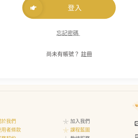
登入
忘記密碼
尚未有帳號？
註冊
 關於我們
𓇼 加入我們
 使用者條款
𓇼 課程藍圖