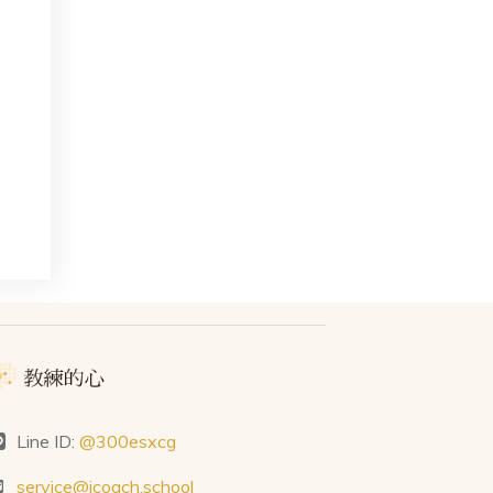
Line ID:
@300esxcg
service@icoach.school