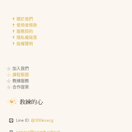
✝︎ 關於我們
✝︎ 使用者條款
✝︎ 服務契約
✝︎ 隱私權政策
✝︎ 版權聲明
𓇼 加入我們
𓇼 課程藍圖
𓇼 教練服務
𓇼 合作提案
Line ID:
@300esxcg
service@icoach.school