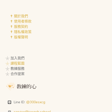
✝︎ 關於我們
✝︎ 使用者條款
✝︎ 服務契約
✝︎ 隱私權政策
✝︎ 版權聲明
𓇼 加入我們
𓇼 課程藍圖
𓇼 教練服務
𓇼 合作提案
Line ID:
@300esxcg
service@icoach.school