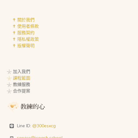
✝︎ 關於我們
✝︎ 使用者條款
✝︎ 服務契約
✝︎ 隱私權政策
✝︎ 版權聲明
𓇼 加入我們
𓇼 課程藍圖
𓇼 教練服務
𓇼 合作提案
Line ID:
@300esxcg
service@icoach.school