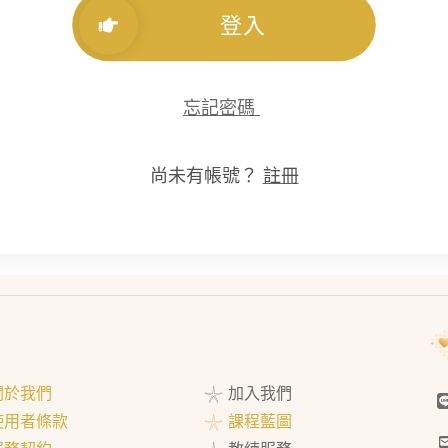
登入
忘記密碼
尚未有帳號？
註冊
 關於我們
𓇼 加入我們
 使用者條款
𓇼 課程藍圖