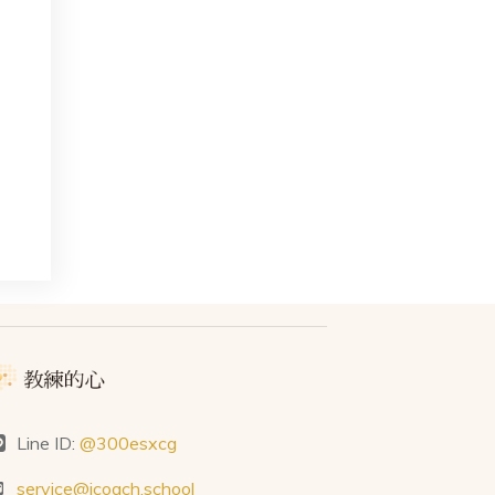
Line ID:
@300esxcg
service@icoach.school