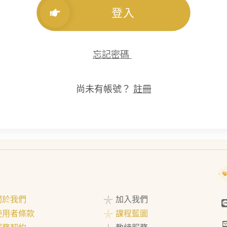
登入
忘記密碼
尚未有帳號？
註冊
 關於我們
𓇼 加入我們
 使用者條款
𓇼 課程藍圖