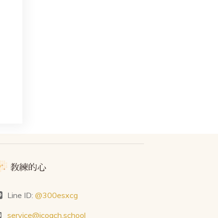
Line ID:
@300esxcg
service@icoach.school