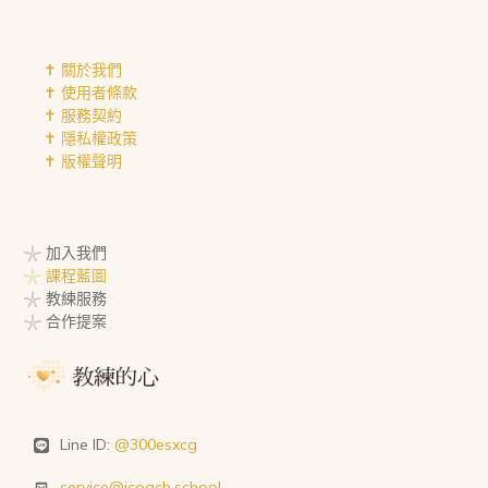
✝︎ 關於我們
✝︎ 使用者條款
✝︎ 服務契約
✝︎ 隱私權政策
✝︎ 版權聲明
𓇼 加入我們
𓇼 課程藍圖
𓇼 教練服務
𓇼 合作提案
Line ID:
@300esxcg
service@icoach.school