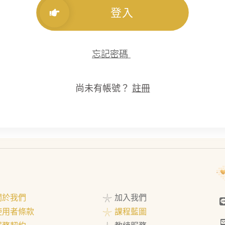
登入
忘記密碼
尚未有帳號？
註冊
 關於我們
𓇼 加入我們
 使用者條款
𓇼 課程藍圖