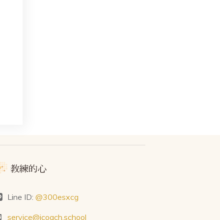
Line ID:
@300esxcg
service@icoach.school