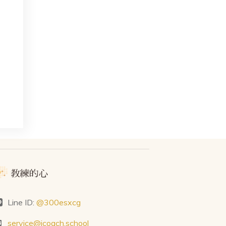
Line ID:
@300esxcg
service@icoach.school