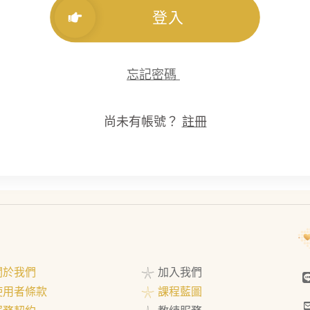
登入
忘記密碼
尚未有帳號？
註冊
 關於我們
𓇼 加入我們
 使用者條款
𓇼 課程藍圖