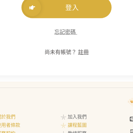
登入
忘記密碼
尚未有帳號？
註冊
 關於我們
𓇼 加入我們
 使用者條款
𓇼 課程藍圖