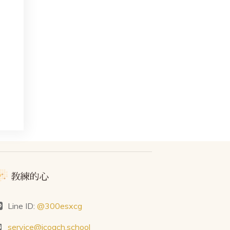
Line ID:
@300esxcg
service@icoach.school