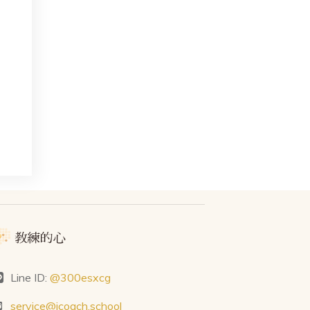
Line ID:
@300esxcg
service@icoach.school