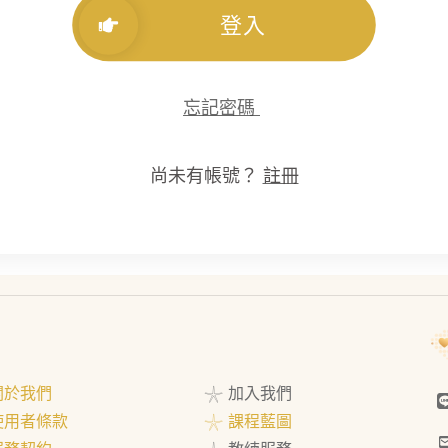
登入
忘記密碼
尚未有帳號？
註冊
 關於我們
𓇼 加入我們
 使用者條款
𓇼 課程藍圖