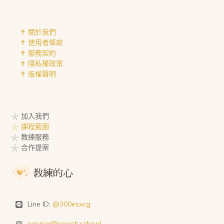
✝︎ 關於我們
✝︎ 使用者條款
✝︎ 服務契約
✝︎ 隱私權政策
✝︎ 版權聲明
𓇼 加入我們
𓇼 課程藍圖
𓇼 教練服務
𓇼 合作提案
Line ID:
@300esxcg
service@icoach.school