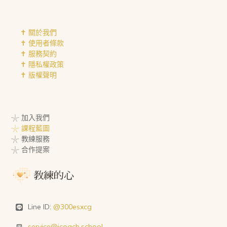
✝︎ 關於我們
✝︎ 使用者條款
✝︎ 服務契約
✝︎ 隱私權政策
✝︎ 版權聲明
𓇼 加入我們
𓇼 課程藍圖
𓇼 教練服務
𓇼 合作提案
Line ID:
@300esxcg
service@icoach.school