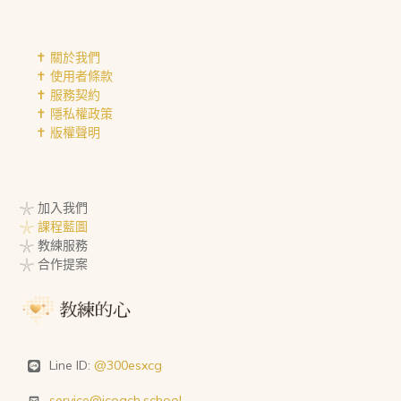
✝︎ 關於我們
✝︎ 使用者條款
✝︎ 服務契約
✝︎ 隱私權政策
✝︎ 版權聲明
𓇼 加入我們
𓇼 課程藍圖
𓇼 教練服務
𓇼 合作提案
Line ID:
@300esxcg
service@icoach.school