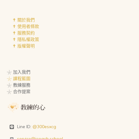
✝︎ 關於我們
✝︎ 使用者條款
✝︎ 服務契約
✝︎ 隱私權政策
✝︎ 版權聲明
𓇼 加入我們
𓇼 課程藍圖
𓇼 教練服務
𓇼 合作提案
Line ID:
@300esxcg
service@icoach.school