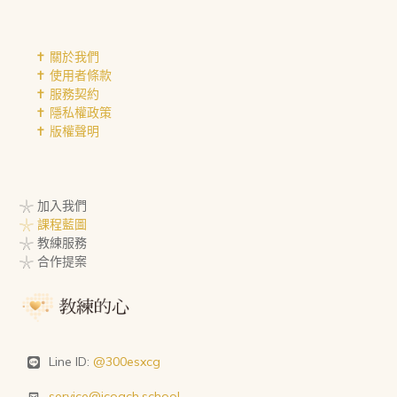
✝︎ 關於我們
✝︎ 使用者條款
✝︎ 服務契約
✝︎ 隱私權政策
✝︎ 版權聲明
𓇼 加入我們
𓇼 課程藍圖
𓇼 教練服務
𓇼 合作提案
Line ID:
@300esxcg
service@icoach.school