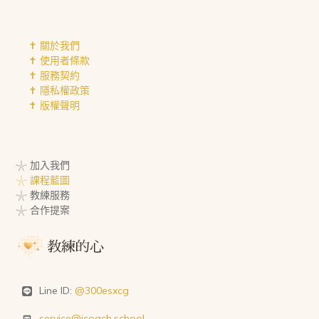
✝︎ 關於我們
✝︎ 使用者條款
✝︎ 服務契約
✝︎ 隱私權政策
✝︎ 版權聲明
𓇼 加入我們
𓇼 課程藍圖
𓇼 教練服務
𓇼 合作提案
Line ID:
@300esxcg
service@icoach.school