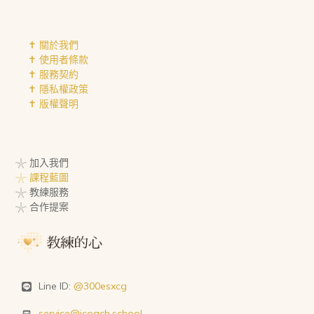
✝︎ 關於我們
✝︎ 使用者條款
✝︎ 服務契約
✝︎ 隱私權政策
✝︎ 版權聲明
𓇼 加入我們
𓇼 課程藍圖
𓇼 教練服務
𓇼 合作提案
Line ID:
@300esxcg
service@icoach.school