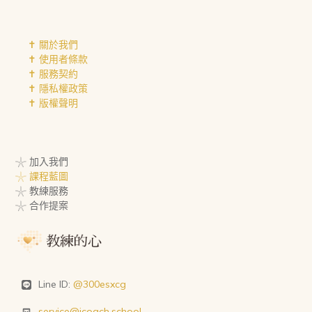
✝︎ 關於我們
✝︎ 使用者條款
✝︎ 服務契約
✝︎ 隱私權政策
✝︎ 版權聲明
𓇼 加入我們
𓇼 課程藍圖
𓇼 教練服務
𓇼 合作提案
Line ID:
@300esxcg
service@icoach.school