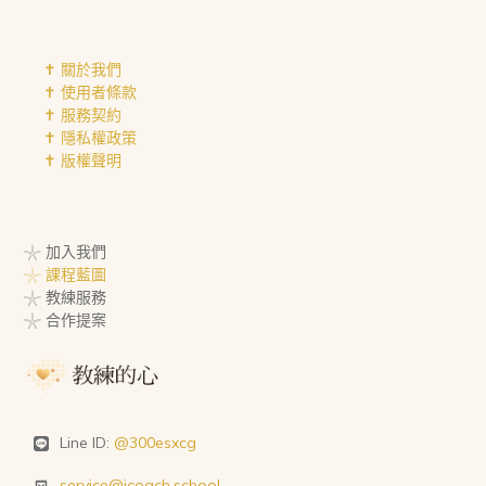
✝︎ 關於我們
✝︎ 使用者條款
✝︎ 服務契約
✝︎ 隱私權政策
✝︎ 版權聲明
𓇼 加入我們
𓇼 課程藍圖
𓇼 教練服務
𓇼 合作提案
Line ID:
@300esxcg
service@icoach.school