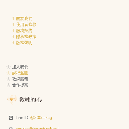
✝︎ 關於我們
✝︎ 使用者條款
✝︎ 服務契約
✝︎ 隱私權政策
✝︎ 版權聲明
𓇼 加入我們
𓇼 課程藍圖
𓇼 教練服務
𓇼 合作提案
Line ID:
@300esxcg
service@icoach.school