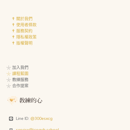
✝︎ 關於我們
✝︎ 使用者條款
✝︎ 服務契約
✝︎ 隱私權政策
✝︎ 版權聲明
𓇼 加入我們
𓇼 課程藍圖
𓇼 教練服務
𓇼 合作提案
Line ID:
@300esxcg
service@icoach.school