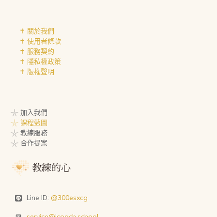
✝︎ 關於我們
✝︎ 使用者條款
✝︎ 服務契約
✝︎ 隱私權政策
✝︎ 版權聲明
𓇼 加入我們
𓇼 課程藍圖
𓇼 教練服務
𓇼 合作提案
Line ID:
@300esxcg
service@icoach.school