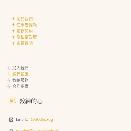
✝︎ 關於我們
✝︎ 使用者條款
✝︎ 服務契約
✝︎ 隱私權政策
✝︎ 版權聲明
𓇼 加入我們
𓇼 課程藍圖
𓇼 教練服務
𓇼 合作提案
Line ID:
@300esxcg
service@icoach.school