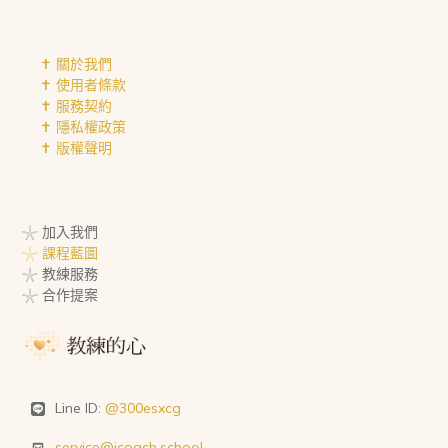
✝︎ 關於我們
✝︎ 使用者條款
✝︎ 服務契約
✝︎ 隱私權政策
✝︎ 版權聲明
𓇼 加入我們
𓇼 課程藍圖
𓇼 教練服務
𓇼 合作提案
Line ID:
@300esxcg
service@icoach.school