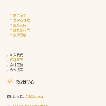
✝︎ 關於我們
✝︎ 使用者條款
✝︎ 服務契約
✝︎ 隱私權政策
✝︎ 版權聲明
𓇼 加入我們
𓇼 課程藍圖
𓇼 教練服務
𓇼 合作提案
Line ID:
@300esxcg
service@icoach.school