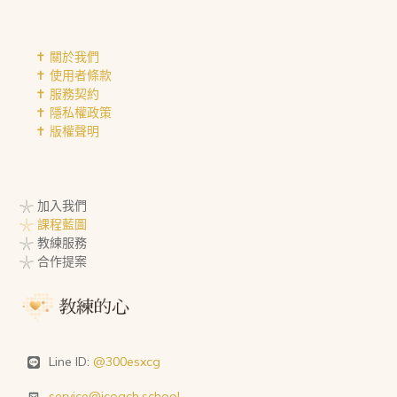
✝︎ 關於我們
✝︎ 使用者條款
✝︎ 服務契約
✝︎ 隱私權政策
✝︎ 版權聲明
𓇼 加入我們
𓇼 課程藍圖
𓇼 教練服務
𓇼 合作提案
Line ID:
@300esxcg
service@icoach.school